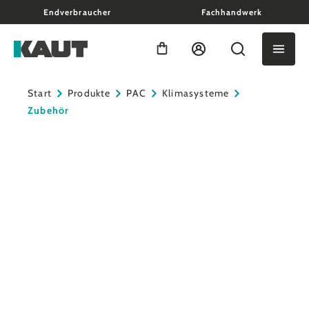
Endverbraucher
Fachhandwerk
alt springen
Warenkorb enthält 0 Positio
Start
Produkte
PAC
Klimasysteme
Zubehör
Bildergalerie überspringen