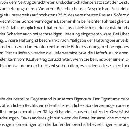
von dem Vertrag zurücktreten und/oder Schadensersatz statt der Leistu
zur Lieferung setzen. Wenn der Besteller bereits Anspruch auf Schadense
igkeit unsererseits auf höchstens 25 % des vereinbarten Preises. Sofern 
-rechtliches Sondervermögen ist, stehen ihm bei leichter Fahrlässigkeit
rch Zufall unmöglich wird, haften wir ausschließlich mit den vorstehen
der Schaden auch bei rechtzeitiger Lieferung eingetreten wäre. Bei Über
zug. Unsere Haftung ist beschränkt nach Maßgabe der Haftung bei unverb
s oder unseren Lieferanten eintretende Betriebsstörungen ohne eigenes
 Frist zu liefern, werden die Liefertermine bzw. die Lieferfrist um eben
eller kann vom Kaufvertrag zurücktreten, wenn die bei uns oder einem Li
leiben während der Lieferzeit vorbehalten, es sei denn, diese seien fü
leibt der bestellte Gegenstand in unserem Eigentum. Der Eigentumsvorb
es öffentlichen Rechts, ein öffentlich-rechtliches Sondervermögen oder 
lbständigen beruflichen Tätigkeit handelt – aus der laufenden Geschäft
erungen. Etwas anderes gilt nur, wenn der Besteller sämtliche mit 
sonstigen Forderungen aus den laufenden Geschäftsbeziehungen eine ang