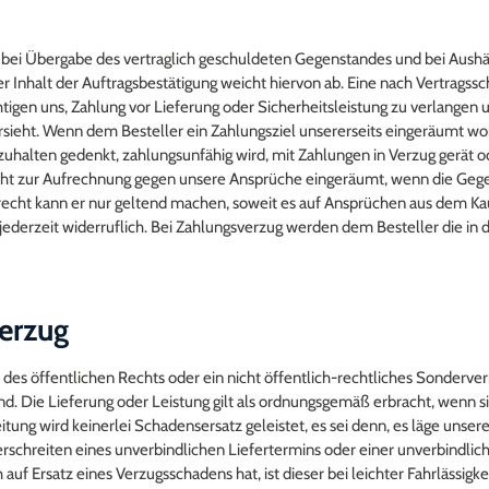
d bei Übergabe des vertraglich geschuldeten Gegenstandes und bei Aus
 der Inhalt der Auftragsbestätigung weicht hiervon ab. Eine nach Vertrag
tigen uns, Zahlung vor Lieferung oder Sicherheitsleistung zu verlangen 
sieht. Wenn dem Besteller ein Zahlungsziel unsererseits eingeräumt wor
inzuhalten gedenkt, zahlungsunfähig wird, mit Zahlungen in Verzug gerät 
echt zur Aufrechnung gegen unsere Ansprüche eingeräumt, wenn die Gegen
gsrecht kann er nur geltend machen, soweit es auf Ansprüchen aus dem Ka
ist jederzeit widerruflich. Bei Zahlungsverzug werden dem Besteller die 
verzug
s öffentlichen Rechts oder ein nicht öffentlich-rechtliches Sondervermö
d. Die Lieferung oder Leistung gilt als ordnungsgemäß erbracht, wenn 
tung wird keinerlei Schadensersatz geleistet, es sei denn, es läge unserer
chreiten eines unverbindlichen Liefertermins oder einer unverbindliche
auf Ersatz eines Verzugsschadens hat, ist dieser bei leichter Fahrlässig