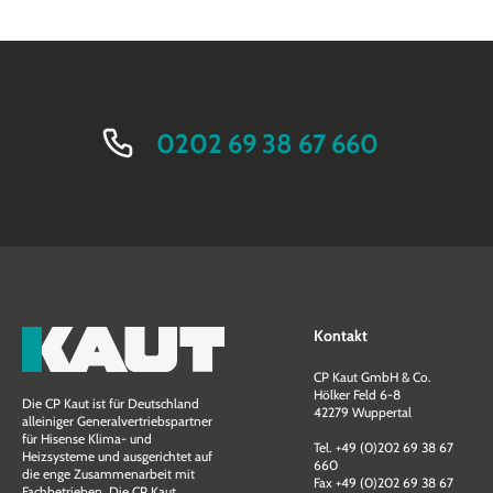
0202 69 38 67 660
Kontakt
CP Kaut GmbH & Co.
Hölker Feld 6-8
Die CP Kaut ist für Deutschland
42279 Wuppertal
alleiniger Generalvertriebspartner
für Hisense Klima- und
Tel. +49 (0)202 69 38 67
Heizsysteme und ausgerichtet auf
660
die enge Zusammen­arbeit mit
Fax +49 (0)202 69 38 67
Fachbetrieben. Die CP Kaut