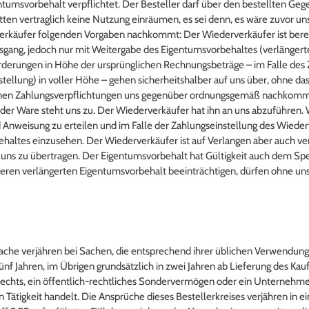
entumsvorbehalt verpflichtet. Der Besteller darf über den bestellten Ge
ten vertraglich keine Nutzung einräumen, es sei denn, es wäre zuvor un
rverkäufer folgenden Vorgaben nachkommt: Der Wiederverkäufer ist berec
ang, jedoch nur mit Weitergabe des Eigentumsvorbehaltes (verlängert
derungen in Höhe der ursprünglichen Rechnungsbeträge – im Falle des Z
stellung) in voller Höhe – gehen sicherheitshalber auf uns über, ohne da
seinen Zahlungsverpflichtungen uns gegenüber ordnungsgemäß nachkommt
der Ware steht uns zu. Der Wiederverkäufer hat ihn an uns abzuführen
Anweisung zu erteilen und im Falle der Zahlungseinstellung des Wiede
ltes einzusehen. Der Wiederverkäufer ist auf Verlangen aber auch verp
 uns zu übertragen. Der Eigentumsvorbehalt hat Gültigkeit auch dem S
seren verlängerten Eigentumsvorbehalt beeinträchtigen, dürfen ohne un
ache verjähren bei Sachen, die entsprechend ihrer üblichen Verwendun
ünf Jahren, im Übrigen grundsätzlich in zwei Jahren ab Lieferung des Ka
 Rechts, ein öffentlich-rechtliches Sondervermögen oder ein Unternehmer
 Tätigkeit handelt. Die Ansprüche dieses Bestellerkreises verjähren in 