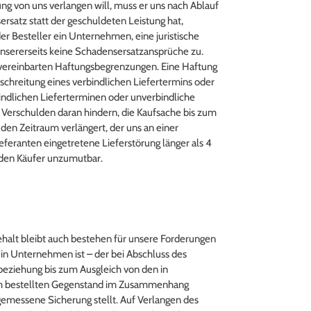
ng von uns verlangen will, muss er uns nach Ablauf
rsatz statt der geschuldeten Leistung hat,
der Besteller ein Unternehmen, eine juristische
 unsererseits keine Schadensersatzansprüche zu.
d vereinbarten Haftungsbegrenzungen. Eine Haftung
schreitung eines verbindlichen Liefertermins oder
indlichen Lieferterminen oder unverbindliche
 Verschulden daran hindern, die Kaufsache bis zum
 den Zeitraum verlängert, der uns an einer
eferanten eingetretene Lieferstörung länger als 4
r den Käufer unzumutbar.
ehalt bleibt auch bestehen für unsere Forderungen
ein Unternehmen ist – der bei Abschluss des
sbeziehung bis zum Ausgleich von den in
dem bestellten Gegenstand im Zusammenhang
emessene Sicherung stellt. Auf Verlangen des