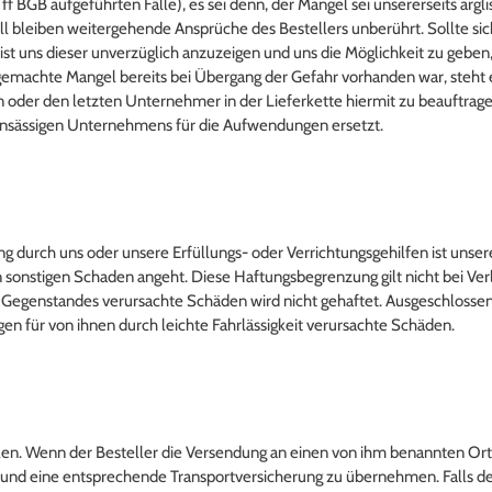
 ff BGB aufgeführten Fälle), es sei denn, der Mangel sei unsererseits arg
all bleiben weitergehende Ansprüche des Bestellers unberührt. Sollte s
 ist uns dieser unverzüglich anzuzeigen und uns die Möglichkeit zu geb
d gemachte Mangel bereits bei Übergang der Gefahr vorhanden war, steht
der den letzten Unternehmer in der Lieferkette hiermit zu beauftrage
nsässigen Unternehmens für die Aufwendungen ersetzt.
zung durch uns oder unsere Erfüllungs- oder Verrichtungsgehilfen ist unse
 sonstigen Schaden angeht. Diese Haftungsbegrenzung gilt nicht bei Ver
n Gegenstandes verursachte Schäden wird nicht gehaftet. Ausgeschlossen
gen für von ihnen durch leichte Fahrlässigkeit verursachte Schäden.
len. Wenn der Besteller die Versendung an einen von ihm benannten Ort 
ht und eine entsprechende Transportversicherung zu übernehmen. Falls de