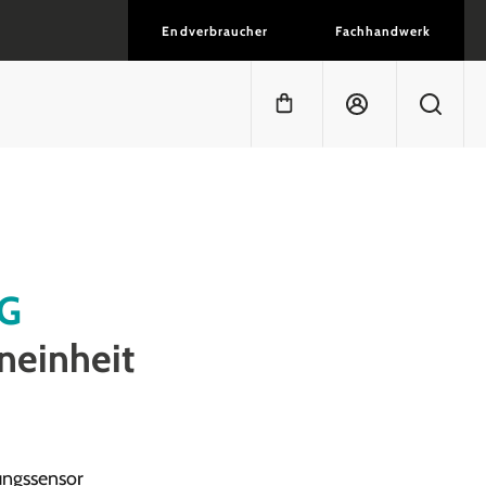
Endverbraucher
Fachhandwerk
Warenkorb enthält 0 Positi
G
neinheit
ngssensor