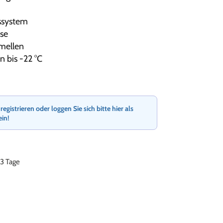
ssystem
use
amellen
n bis -22 °C
gistrieren oder loggen Sie sich bitte hier als
ein!
-3 Tage