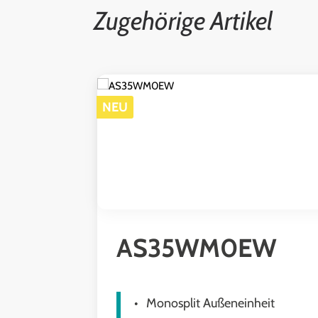
Zugehörige Artikel
Produktgalerie überspringen
NEU
AS35WM0EW
Monosplit Außeneinheit