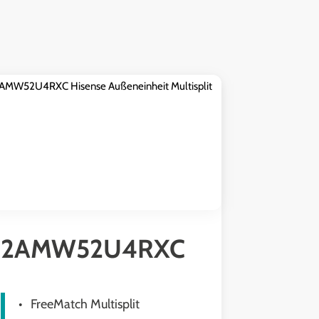
2AMW52U4RXC
3AM
FreeMatch Multisplit
Free