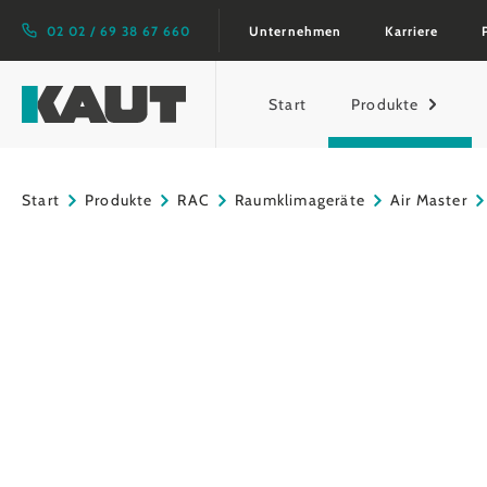
springen
Zur Hauptnavigation springen
02 02 / 69 38 67 660
Unternehmen
Karriere
Start
Produkte
Start
Produkte
RAC
Raumklimageräte
Air Master
Bildergalerie überspringen