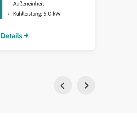
Außeneinheit
Auße
Kühlleistung: 5,0 kW
Kühl
Details
Details