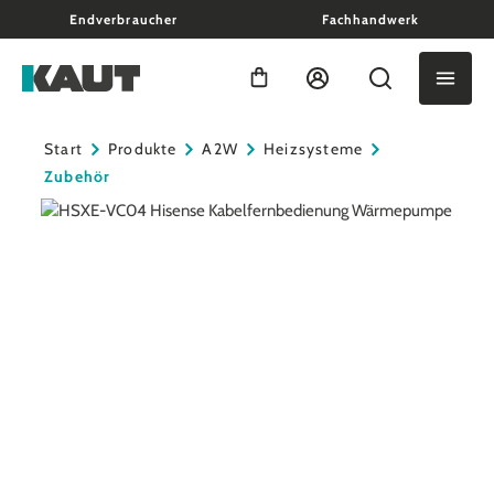
Endverbraucher
Fachhandwerk
alt springen
Warenkorb enthält 0 Positio
Start
Produkte
A2W
Heizsysteme
Zubehör
Bildergalerie überspringen