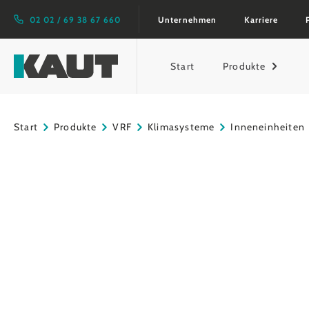
springen
Zur Hauptnavigation springen
02 02 / 69 38 67 660
Unternehmen
Karriere
Start
Produkte
Start
Produkte
VRF
Klimasysteme
Inneneinheiten
Bildergalerie überspringen