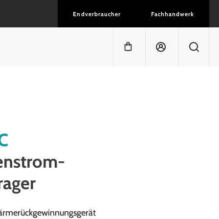
Endverbraucher
Fachhandwerk
Warenkorb enthält 0 Positi
C
enstrom-
ager
Wärmerückgewinnungsgerät