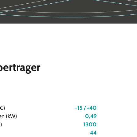
ertrager
°C)
-15 / +40
en (kW)
0,49
)
1300
44