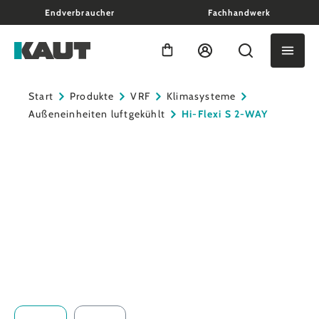
Endverbraucher
Fachhandwerk
alt springen
Warenkorb enthält 0 Positio
Start
Produkte
VRF
Klimasysteme
Außeneinheiten luftgekühlt
Hi-Flexi S 2-WAY
Bildergalerie überspringen