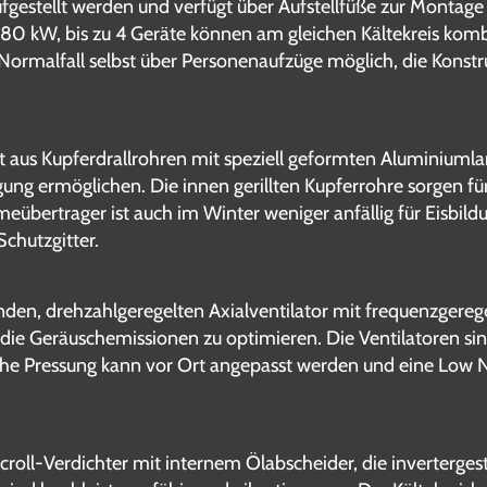
gestellt werden und verfügt über Aufstellfüße zur Montage
 80 kW, bis zu 4 Geräte können am gleichen Kältekreis kom
 Normalfall selbst über Personenaufzüge möglich, die Kons
 aus Kupferdrallrohren mit speziell geformten Aluminiumlam
ng ermöglichen. Die innen gerillten Kupferrohre sorgen fü
ertrager ist auch im Winter weniger anfällig für Eisbildung
Schutzgitter.
nden, drehzahlgeregelten Axialventilator mit frequenzgereg
d die Geräuschemissionen zu optimieren. Die Ventilatoren s
ische Pressung kann vor Ort angepasst werden und eine Low 
oll-Verdichter mit internem Ölabscheider, die invertergest